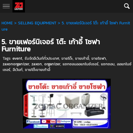
AW-10793652377
HOME
>
SELLING EQUIPMENT
>
5. ขายเฟอร์นิเจอร์ โต๊ะ เก้าอี้ โซฟา Furnit
ure
5. ขายเฟอร์นิเจอร์ โต๊ะ เก้าอี้ โซฟา
Furniture
Tags:
event
,
รับจัดอีเว้นท์ทั่วประเทศ
,
ขายโต๊ะ
,
ขายเก้าอี้
,
ขายโซฟา
,
zaxonorganizer
,
zaxon
,
organizer
,
แซกซอนออแกไนซ์เซอร์
,
แซกซอน
,
ออแกไนซ์
เซอร์
,
อีเว้นท์
,
ขายโต๊ะขายเก้าอี้